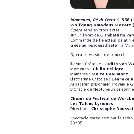
Idomeneo, Rè di Creta
K. 366 (
Wolfgang Amadeus Mozart (
Opera seria
en trois actes,
sur un livret de Giambattista Var
Commande de l’électeur palatin e
créée au Residenztheater, à Muni
Opéra en version de concert
Ilia/une Crétoise :
Judith van W
Idomeneo :
Giulio Pelligra
Idamante :
Maite Beaumont
Elettra/une Crétoise :
Lenneke R
Arbace/un prisonnier Troyen/le G
L’Oracle de Neptune/un prisonnie
Chœur du Festival de Würzb
Les Talens Lyriques
Direction :
Christophe Rousset
Spectacle enregistré par la radi
20h05