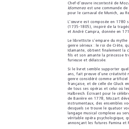
Chef-d’œuvre incontesté de Moza
Idomeneo
est une commande de l’
pour le carnaval de Munich, au Re
L’œuvre est composée en 1780 sur
(1735-1805), inspiré de la tragéd
et André Campra, donnée en 171
Le librettiste s’empare du mythe
genre sérieux : le roi de Crète, q
Idamante, obtient finalement la 
fils et son amante la princesse tr
furieuse et délaissée.
Si le livret semble supporter que
ans, fait preuve d’une créativité 
genre considéré comme artificiel
française, et de celle de Gluck 
de tous ses opéras et celui où le
Halbreich. Écrivant pour le célèb
de Bavière en 1778, Mozart dével
instrumentaux, des ensembles vo
desquels se trouve le quatuor voc
langage musical complexe au serv
véritable opéra psychologique, q
annonçant les futures Pamina et R