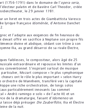
rt (1756-1791) dans le domaine de l’
opera seria
,
électeur palatin et de Bavière Carl Theodor, créée
sidenztheater, le 29 janvier 1781.
 un livret en trois actes de Giambattista Varesco
ie lyrique française
Idoménée
, d’Antoine Danchet
2.
 grec et l’adapte aux exigences de fin heureuse du
ui devait offrir en sacrifice à Neptune son propre fils
clémence divine et abdique, cédant son trône à son
oyenne Ilia, au grand désarroi de sa rivale Électre,
lques faiblesses, le compositeur, alors âgé de 25
musicale extraordinaire et repousse les limites d’un
 ou conventionnel. S’inspirant surtout de musique
en particulier, Mozart compose « le plus symphonique
s chœurs ont le rôle le plus important » selon Harry
re orchestre de Mannheim, transféré vers la capitale
oppe une riche orchestration, de longs solos
caux particulièrement innovants (au sommet
al « Andrò ramingo e solo » de l’acte III) et un
ice de la dramaturgie, faisant d’
Idomeneo
un
ui laisse déjà présager
Die Zauberflöte
, Ilia et Électre
eine de la nuit.