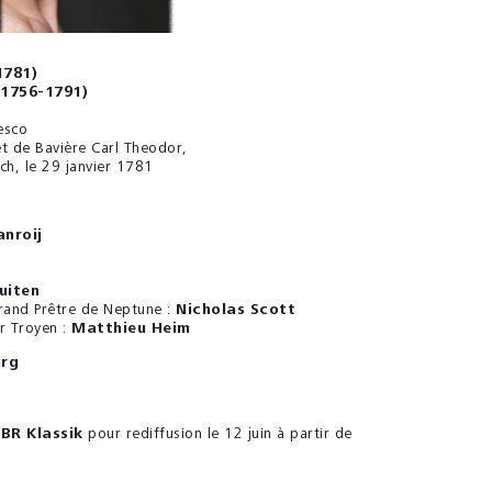
1781)
1756-1791)
esco
t de Bavière Carl Theodor,
ch, le 29 janvier 1781
anroij
uiten
rand Prêtre de Neptune :
Nicholas Scott
r Troyen :
Matthieu Heim
urg
o
BR Klassik
pour rediffusion le 12 juin à partir de