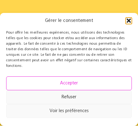
Gérer le consentement
Pour offrir les meilleures expériences, nous utilisons des technologies
Partners
Educational
telles que les cookies pour stocker et/ou accéder aux informations des
appareils. Le fait de consentir à ces technologies nous permettra de
Le Cercle des Mécènes
Educational residencies
traiter des données telles que le comportement de navigation ou les ID
Institutionals
t@lenschool
uniques sur ce site. Le fait de ne pas consentir ou de retirer son
Supporting us
Health & music
consentement peut avoir un effet négatif sur certaines caractéristiques et
Resources
fonctions.
Grand Parcours Sonore
Contact
Accepter
Team
Contact
Refuser
Press resources
Voir les préférences