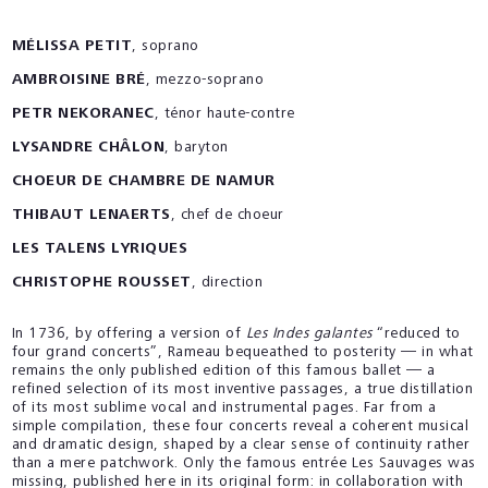
MÉLISSA PETIT
, soprano
AMBROISINE BRÉ
, mezzo-soprano
PETR NEKORANEC
, ténor haute-contre
LYSANDRE CHÂLON
, baryton
CHOEUR DE CHAMBRE DE NAMUR
THIBAUT LENAERTS
, chef de choeur
LES TALENS LYRIQUES
CHRISTOPHE ROUSSET
, direction
In 1736, by offering a version of
Les Indes galantes
“reduced to
four grand concerts”, Rameau bequeathed to posterity — in what
remains the only published edition of this famous ballet — a
refined selection of its most inventive passages, a true distillation
of its most sublime vocal and instrumental pages. Far from a
simple compilation, these four concerts reveal a coherent musical
and dramatic design, shaped by a clear sense of continuity rather
than a mere patchwork. Only the famous entrée
Les Sauvages
was
missing, published here in its original form: in collaboration with