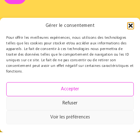
Gérer le consentement
Pour offrir les meilleures expériences, nous utilisons des technologies
Partners
Educational
telles que les cookies pour stocker et/ou accéder aux informations des
appareils. Le fait de consentir à ces technologies nous permettra de
Le Cercle des Mécènes
Educational residencies
traiter des données telles que le comportement de navigation ou les ID
Institutionals
t@lenschool
uniques sur ce site. Le fait de ne pas consentir ou de retirer son
Supporting us
Health & music
consentement peut avoir un effet négatif sur certaines caractéristiques et
Resources
fonctions.
Grand Parcours Sonore
Contact
Accepter
Team
Contact
Refuser
Press resources
Voir les préférences