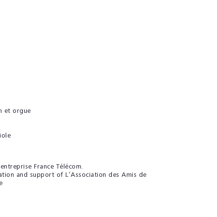
on et orgue
iole
entreprise France Télécom.
tion and support of L’Association des Amis de
e