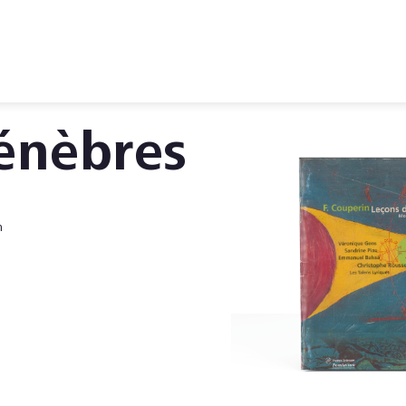
énèbres
n