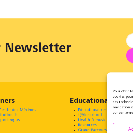
r Newsletter
Pour offrir 
cookies pour
ners
Educational
ces technol
navigation o
Cercle des Mécènes
Educational residencies
consentement
titutionals
t@lenschool
porting us
Health & music
Resources
Ac
Grand Parcours Sonore