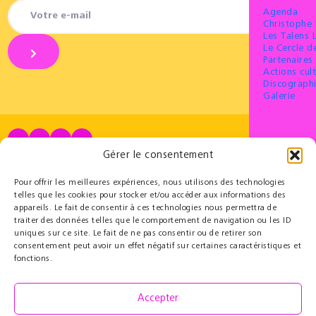
Agenda
Christophe
Les Talens 
Le Cercle 
Partenaires 
Actions cult
Discograph
Galerie
Gérer le consentement
Partenaires
Éducatif
Le Cercle des Mécènes
Résidences pédagogiques
Pour offrir les meilleures expériences, nous utilisons des technologies
Partenaires institutionnels
t@lenschool
telles que les cookies pour stocker et/ou accéder aux informations des
Nous soutenir
Musique à l’hôpital
appareils. Le fait de consentir à ces technologies nous permettra de
Ressources
traiter des données telles que le comportement de navigation ou les ID
Grand Parcours Sonore
uniques sur ce site. Le fait de ne pas consentir ou de retirer son
consentement peut avoir un effet négatif sur certaines caractéristiques et
Contact
fonctions.
Espace Pro
Équipe
REJOI
Contact
Accepter