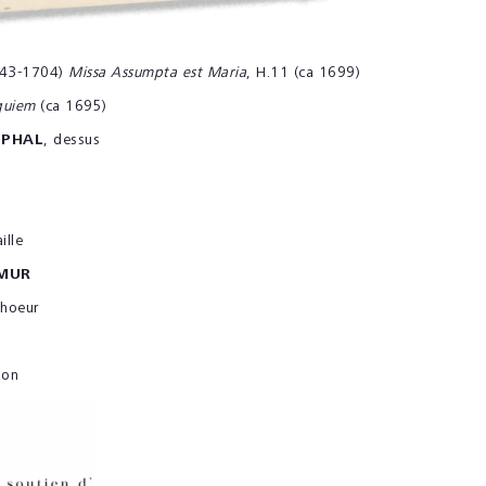
643-1704)
Missa Assumpta est Maria
, H.11 (ca 1699)
quiem
(ca 1695)
TPHAL
, dessus
ille
AMUR
choeur
ion