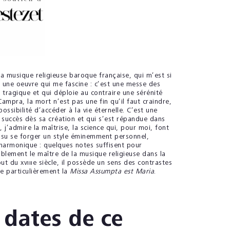
a musique religieuse baroque française, qui m’est si
une oeuvre qui me fascine : c’est une messe des
tragique et qui déploie au contraire une sérénité
mpra, la mort n’est pas une fin qu’il faut craindre,
ossibilité d’accéder à la vie éternelle. C’est une
 succès dès sa création et qui s’est répandue dans
 j’admire la maîtrise, la science qui, pour moi, font
 a su se forger un style éminemment personnel,
armonique : quelques notes suffisent pour
ablement le maître de la musique religieuse dans la
ut du xvııı
e
siècle, il possède un sens des contrastes
ne particulièrement la
Missa Assumpta est Maria
.
 dates de ce