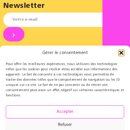
Newsletter
Gérer le consentement
Pour offrir les meilleures expériences, nous utilisons des technologies
REJOI
telles que les cookies pour stocker et/ou accéder aux informations des
appareils. Le fait de consentir à ces technologies nous permettra de
Partenaires
Éducatif
traiter des données telles que le comportement de navigation ou les ID
uniques sur ce site. Le fait de ne pas consentir ou de retirer son
Le Cercle des Mécènes
Résidences pédagogiques
consentement peut avoir un effet négatif sur certaines caractéristiques et
Partenaires institutionnels
t@lenschool
fonctions.
Nous soutenir
Musique à l’hôpital
Ressources
Grand Parcours Sonore
Accepter
Contact
Espace Pro
Refuser
Équipe