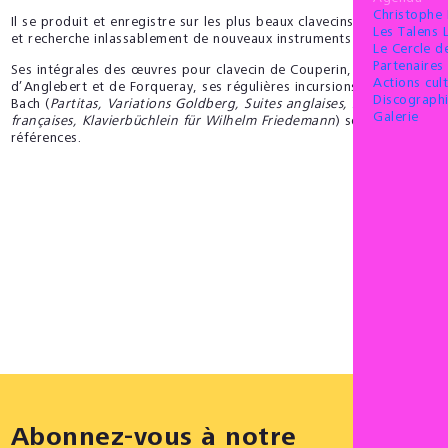
Christophe
Il se produit et enregistre sur les plus beaux clavecins historiques
Les Talens 
et recherche inlassablement de nouveaux instruments d’exception.
Le Cercle 
Partenaires 
Ses intégrales des œuvres pour clavecin de Couperin, Rameau,
Actions cult
d’Anglebert et de Forqueray, ses régulières incursions chez J.-S.
Discograph
Bach (
Partitas, Variations Goldberg, Suites anglaises, Suites
Galerie
françaises, Klavierbüchlein für Wilhelm Friedemann
) sont des
références.
Abonnez-vous à notre