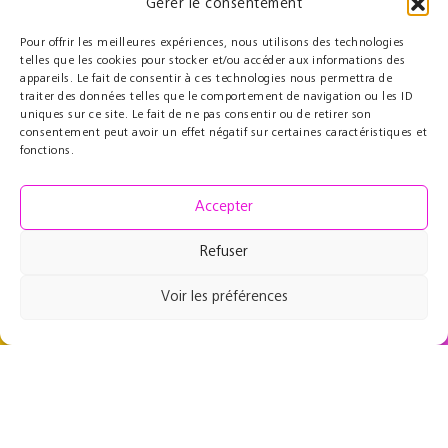
Gérer le consentement
Pour offrir les meilleures expériences, nous utilisons des technologies
telles que les cookies pour stocker et/ou accéder aux informations des
appareils. Le fait de consentir à ces technologies nous permettra de
REJOI
Partenaires
Éducatif
traiter des données telles que le comportement de navigation ou les ID
uniques sur ce site. Le fait de ne pas consentir ou de retirer son
Le Cercle des Mécènes
Résidences pédagogiques
consentement peut avoir un effet négatif sur certaines caractéristiques et
Partenaires institutionnels
t@lenschool
fonctions.
Nous soutenir
Musique à l’hôpital
Ressources
Grand Parcours Sonore
Accepter
Contact
Espace Pro
Refuser
Équipe
Contact
Voir les préférences
49 rue de Maubeuge
75009 Paris, France