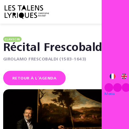
Menu
CLAVECIN
Récital Frescobaldi
GIROLAMO FRESCOBALDI (1583-1643)
RETOUR À L’AGENDA
Menu