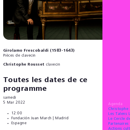
Girolamo Frescobaldi (1583-1643)
Pièces de clavecin
Christophe Rousset
clavecin
Toutes les dates de ce
programme
samedi
5
Mar 2022
Agenda
Christophe
12:00
Les Talens 
Fundación Juan March | Madrid
Le Cercle 
Espagne
Partenaires 
Actions cult