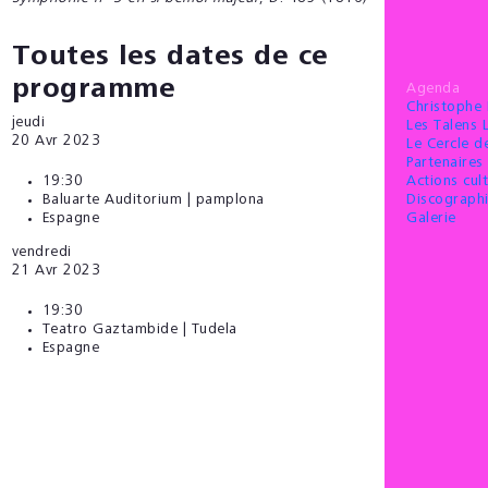
Toutes les dates de ce
programme
Agenda
Christophe
jeudi
Les Talens 
20
Avr 2023
Le Cercle 
Partenaires 
Actions cult
19:30
Discograph
Baluarte Auditorium | pamplona
Galerie
Espagne
vendredi
21
Avr 2023
19:30
Teatro Gaztambide | Tudela
Espagne