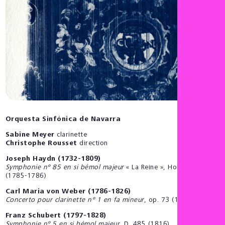
Orquesta Sinfónica de Navarra
Sabine Meyer
clarinette
Christophe Rousset
direction
Joseph Haydn (1732-1809)
Symphonie nº 85 en si bémol majeur
« La Reine », Hob. I:85
(1785-1786)
Carl Maria von Weber (1786-1826)
Concerto pour clarinette nº 1 en fa mineur
, op. 73 (1811)
Franz Schubert (1797-1828)
Symphonie nº 5 en si bémol majeur
, D. 485 (1816)