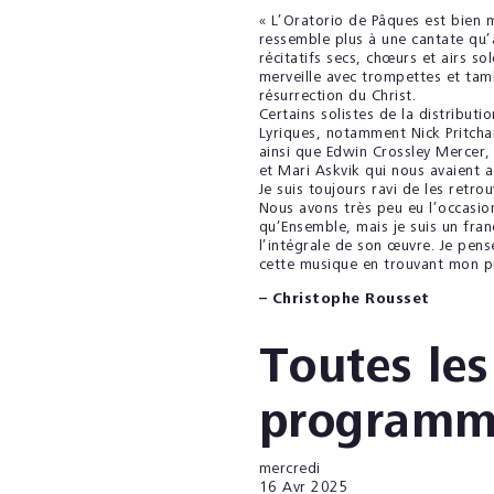
« L’Oratorio de Pâques est bien m
ressemble plus à une cantate qu’
récitatifs secs, chœurs et airs s
merveille avec trompettes et tambo
résurrection du Christ.
Certains solistes de la distributi
Lyriques, notamment Nick Pritcha
ainsi que Edwin Crossley Mercer,
et Mari Askvik qui nous avaient 
Je suis toujours ravi de les retrou
Nous avons très peu eu l’occasi
qu’Ensemble, mais je suis un fran
l’intégrale de son œuvre. Je pens
cette musique en trouvant mon p
– Christophe Rousset
Toutes les
programm
mercredi
16
Avr 2025