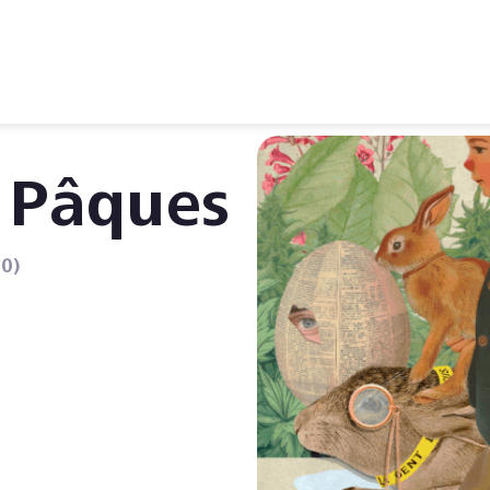
 Pâques
0)