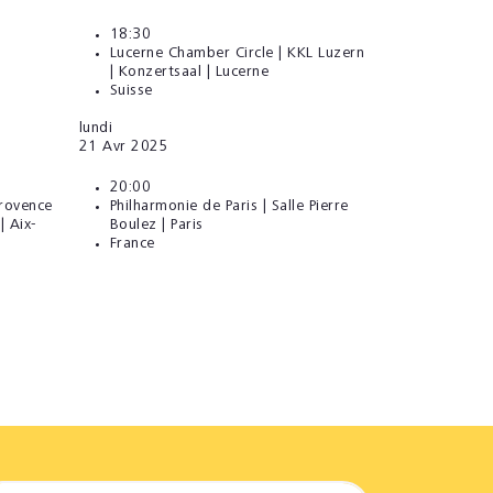
18:30
Lucerne Chamber Circle | KKL Luzern
| Konzertsaal | Lucerne
Suisse
lundi
21
Avr 2025
20:00
Provence
Philharmonie de Paris | Salle Pierre
| Aix-
Boulez | Paris
France