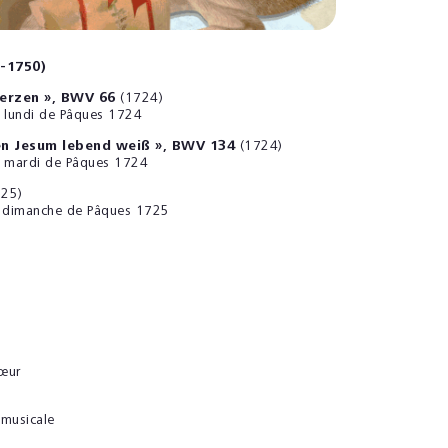
-1750)
Herzen », BWV 66
(1724)
e lundi de Pâques 1724
en Jesum lebend weiß », BWV 134
(1724)
e mardi de Pâques 1724
25)
le dimanche de Pâques 1725
hœur
 musicale