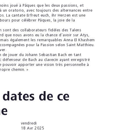
oins joué à Pâques que les deux passions, et
à un oratorio, avec toujours des alternances entre
olos. La cantate Erfreut euch, ihr Herzen est une
urs pour célébrer Pâques, la joie de la
on sont des collaborateurs fidèles des Talens
rd que nous avons eu la chance d’avoir sur Atys,
 mais également les remarquables Anna El Khashem
accompagnées pour la Passion selon Saint Matthieu.
ver.
on de jouer du Johann Sebastian Bach en tant
c défenseur de Bach au clavecin ayant enregistré
e pouvoir apporter une vision très personnelle à
ropre chemin. »
 dates de ce
e
vendredi
18
Avr 2025