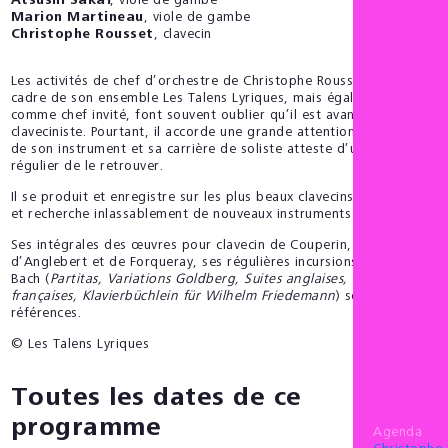
Atsushi Sakaï
, viole de gambe
Marion Martineau
, viole de gambe
Christophe Rousset
, clavecin
Les activités de chef d’orchestre de Christophe Rousset dans le
cadre de son ensemble Les Talens Lyriques, mais également
comme chef invité, font souvent oublier qu’il est avant tout
claveciniste. Pourtant, il accorde une grande attention au travail
de son instrument et sa carrière de soliste atteste d’un besoin
régulier de le retrouver.
Il se produit et enregistre sur les plus beaux clavecins historiques
et recherche inlassablement de nouveaux instruments d’exception.
Ses intégrales des œuvres pour clavecin de Couperin, Rameau,
d’Anglebert et de Forqueray, ses régulières incursions chez J.-S.
Bach (
Partitas, Variations Goldberg, Suites anglaises, Suites
françaises, Klavierbüchlein für Wilhelm Friedemann
) sont des
références.
© Les Talens Lyriques
Toutes les dates de ce
programme
Agenda