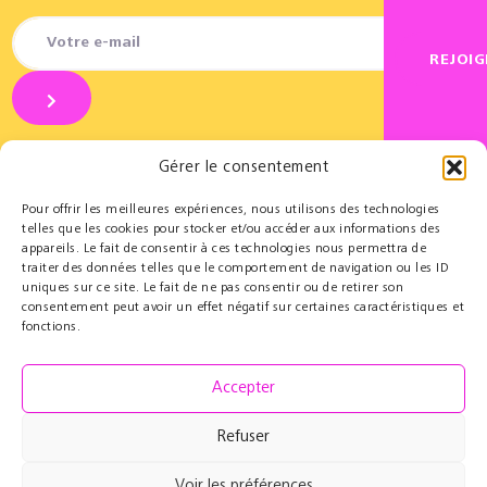
REJOI
Gérer le consentement
Pour offrir les meilleures expériences, nous utilisons des technologies
telles que les cookies pour stocker et/ou accéder aux informations des
appareils. Le fait de consentir à ces technologies nous permettra de
Partenaires
Éducatif
traiter des données telles que le comportement de navigation ou les ID
uniques sur ce site. Le fait de ne pas consentir ou de retirer son
Le Cercle des Mécènes
Résidences pédagogiques
consentement peut avoir un effet négatif sur certaines caractéristiques et
Partenaires institutionnels
t@lenschool
fonctions.
Nous soutenir
Musique à l’hôpital
Ressources
Grand Parcours Sonore
Accepter
Contact
Espace Pro
Refuser
Équipe
Contact
Voir les préférences