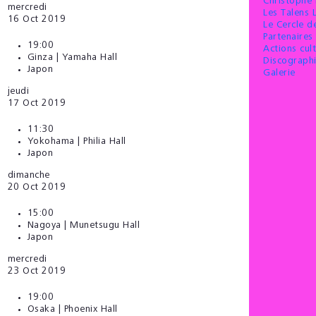
Christophe
mercredi
Les Talens 
16
Oct 2019
Le Cercle 
Partenaires 
19:00
Actions cult
Ginza | Yamaha Hall
Discograph
Japon
Galerie
jeudi
17
Oct 2019
11:30
Yokohama | Philia Hall
Japon
dimanche
20
Oct 2019
15:00
Nagoya | Munetsugu Hall
Japon
mercredi
23
Oct 2019
19:00
Osaka | Phoenix Hall