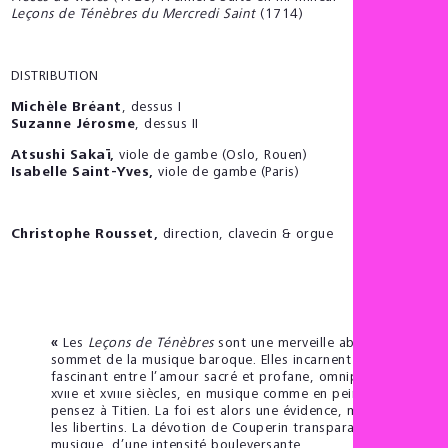
Leçons de Ténèbres du Mercredi Saint
(1714)
DISTRIBUTION
Michèle Bréant
, dessus I
Suzanne Jérosme
, dessus II
Atsushi Sakaï,
viole de gambe (Oslo, Rouen)
Isabelle Saint-Yves,
viole de gambe (Paris)
Christophe Rousset,
direction, clavecin & orgue
«
Les
Leçons de Ténèbres
sont une merveille absolue, un
sommet de la musique baroque. Elles incarnent cet équilibre
fascinant entre l’amour sacré et profane, omniprésent aux
xvıı
e
et xvııı
e
siècles, en musique comme en peinture –
pensez à Titien. La foi est alors une évidence, même pour
les libertins. La dévotion de Couperin transparaît dans sa
musique, d’une intensité bouleversante.