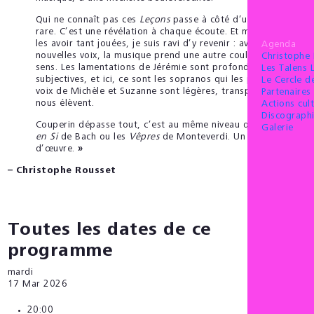
Qui ne connaît pas ces
Leçons
passe à côté d’une émotion
rare. C’est une révélation à chaque écoute. Et même après
les avoir tant jouées, je suis ravi d’y revenir : avec de
Agenda
nouvelles voix, la musique prend une autre couleur, un autre
Christophe
sens. Les lamentations de Jérémie sont profondément
Les Talens 
subjectives, et ici, ce sont les sopranos qui les portent. Les
Le Cercle 
voix de Michèle et Suzanne sont légères, transparentes, et
Partenaires 
nous élèvent.
Actions cult
Discograph
Couperin dépasse tout, c’est au même niveau que la
Messe
Galerie
en Si
de Bach ou les
Vêpres
de Monteverdi. Un pur chef-
d’œuvre.
»
– Christophe Rousset
Toutes les dates de ce
programme
mardi
17
Mar 2026
20:00