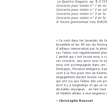
Le Quattro Stagioni
, op. 8 (172
Concerto pour violon n° 1 en mi
Concerto pour violon n° 2 en so
Concerto pour violon n° 3 en fa
Concerto pour violon n° 4 en fa
In furore guistissimae irae
, RV626
« Ce sont dans les lavandes de Si
Ensemble et les 40 ans du festiva
d’ailleurs immortalisé par le pho
Les Talens ont régulièrement plant
L’amitié qui s’est tissée nous a c
ces concerts, eux aussi sous le sig
nous ont accompagnés dans ces di
Deshayes, Florence Malgoire, Kao
sont à la fois pour moi un hommag
engagement durant toutes ces a
qui ont cru aux Talens dès ses pr
écrit il y a longtemps et qui se 
de belles musiques…en fait tout 
et fidélité alliées à une exigence 
– Christophe Rousset