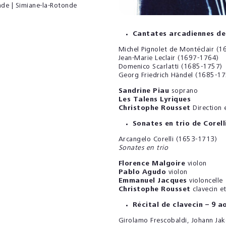
nde | Simiane-la-Rotonde
Cantates arcadiennes de
Michel Pignolet de Montéclair (
Jean-Marie Leclair (1697-1764)
Domenico Scarlatti (1685-1757)
Georg Friedrich Händel (1685-17
Sandrine Piau
soprano
Les Talens Lyriques
Christophe Rousset
Direction e
Sonates en trio de Corell
Arcangelo Corelli (1653-1713)
Sonates en trio
Florence Malgoire
violon
Pablo Agudo
violon
Emmanuel Jacques
violoncelle
Christophe Rousset
clavecin et
Récital de clavecin
– 9 a
Girolamo Frescobaldi, Johann Jak