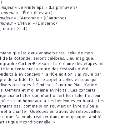
5)
 majeur
« Le Printemps » (La primavera)
l mineur
« L’Été » (L’estate)
 majeur
« L’Automne » (L’autunno)
 mineur
« L’Hiver » (L’inverno)
, motet (s. d.)
miane que les deux anniversaires, celui de mon
l de la Rotonde, seront célébrés. Lieu magique,
tographe Cartier-Bresson, il a été une des étapes où
é leur tente sur la route des festivals d’été.
onduits à en concevoir la 40
e
édition. J’ai voulu par
ne de la fidélité, faire appel à celles et ceux qui
vers passages à Simiane : Sandrine Piau, Karine
ri Uemura et moi-même en récital. Ces concerts
e aux artistes qui m’ont offert leur talent et leur
nnées et un hommage à ces bénévoles enthousiastes
emiers pas, comme si on rouvrait un livre qu’on a
remet à chanter. Quelques émotions de retrouvailles,
ce que j’ai voulu réaliser dans mon groupe : amitié
artistique inconditionnelle. »