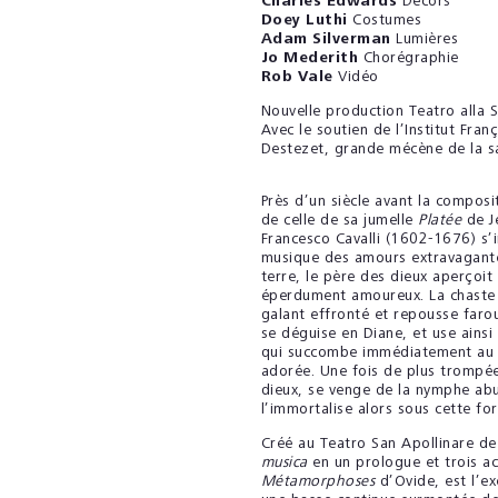
Charles Edwards
Décors
Doey Luthi
Costumes
Adam Silverman
Lumières
Jo Mederith
Chorégraphie
Rob Vale
Vidéo
Nouvelle production Teatro alla S
Avec le soutien de l’Institut Fran
Destezet, grande mécène de la sa
Près d’un siècle avant la compos
de celle de sa jumelle
Platée
de J
Francesco Cavalli (1602-1676) s
musique des amours extravagante
terre, le père des dieux aperçoit
éperdument amoureux. La chaste s
galant effronté et repousse faro
se déguise en Diane, et use ains
qui succombe immédiatement au ch
adorée. Une fois de plus trompée
dieux, se venge de la nymphe abu
l’immortalise alors sous cette fo
Créé au Teatro San Apollinare d
musica
en un prologue et trois ac
Métamorphoses
d’Ovide, est l’e