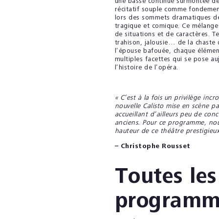
une basse continue surmontée de 
récitatif souple comme fondement
lors des sommets dramatiques de l
tragique et comique. Ce mélange d
de situations et de caractères. T
trahison, jalousie… de la chaste 
l’épouse bafouée, chaque élémen
multiples facettes qui se pose a
l’histoire de l’opéra.
« C’est à la fois un privilège i
nouvelle Calisto mise en scène pa
accueillant d’ailleurs peu de co
anciens. Pour ce programme, nous 
hauteur de ce théâtre prestigieux
– Christophe Rousset
Toutes les
programm