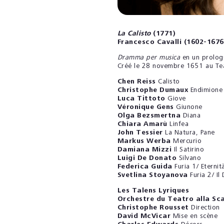
La Calisto
(1771)
Francesco Cavalli (1602-1676
Dramma per musica
en un prologue
Créé le 28 novembre 1651 au Teat
Chen Reiss
Calisto
Christophe Dumaux
Endimione
Luca Tittoto
Giove
Véronique Gens
Giunone
Olga Bezsmertna
Diana
Chiara Amarù
Linfea
John Tessier
La Natura, Pane
Markus Werba
Mercurio
Damiana Mizzi
Il Satirino
Luigi De Donato
Silvano
Federica Guida
Furia 1/ Eternit
Svetlina Stoyanova
Furia 2/ Il
Les Talens Lyriques
Orchestre du Teatro alla Sc
Christophe Rousset
Direction
David McVicar
Mise en scène