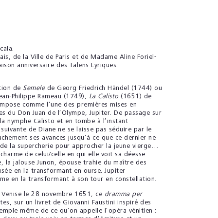
cala.
çais, de la Ville de Paris et de Madame Aline Foriel-
ison anniversaire des Talens Lyriques.
ition de
Semele
de Georg Friedrich Händel (1744) ou
ean-Philippe Rameau (1749),
La Calisto
(1651) de
’impose comme l’une des premières mises en
s du Don Juan de l’Olympe, Jupiter. De passage sur
 la nymphe Calisto et en tombe à l’instant
uivante de Diane ne se laisse pas séduire par le
uchement ses avances jusqu’à ce que ce dernier ne
i de la supercherie pour approcher la jeune vierge…
arme de celui/celle en qui elle voit sa déesse
, la jalouse Junon, épouse trahie du maître des
sée en la transformant en ourse. Jupiter
rme en la transformant à son tour en constellation.
e Venise le 28 novembre 1651, ce
dramma per
tes, sur un livret de Giovanni Faustini inspiré des
xemple même de ce qu’on appelle l’opéra vénitien :