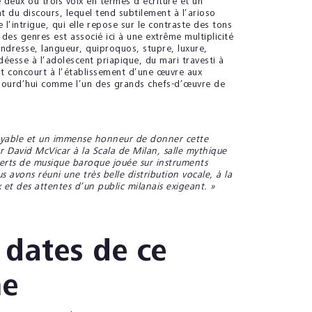
deux ou trois voix en termes d’écriture et un
 du discours, lequel tend subtilement à l’arioso
’intrigue, qui elle repose sur le contraste des tons
es genres est associé ici à une extrême multiplicité
endresse, langueur, quiproquos, stupre, luxure,
déesse à l’adolescent priapique, du mari travesti à
t concourt à l’établissement d’une œuvre aux
ujourd’hui comme l’un des grands chefs-d’œuvre de
ncroyable et un immense honneur de donner cette
r David McVicar à la Scala de Milan, salle mythique
ncerts de musique baroque jouée sur instruments
avons réuni une très belle distribution vocale, à la
 et des attentes d’un public milanais exigeant. »
 dates de ce
e