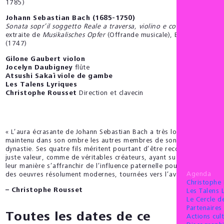
1785)
Johann Sebastian Bach (1685-1750)
Sonata sopr’il soggetto Reale a traversa, violino e continuo
,
extraite de
Musikalisches Opfer
(Offrande musicale), BWV 1079
(1747)
Gilone Gaubert
violon
Jocelyn Daubigney
flûte
Atsushi Sakaï viole de gambe
Les Talens Lyriques
Christophe Rousset
Direction et clavecin
« L’aura écrasante de Johann Sebastian Bach a très longtemps
maintenu dans son ombre les autres membres de son illustre
dynastie. Ses quatre fils méritent pourtant d’être reconnus à leur
juste valeur, comme de véritables créateurs, ayant su chacun à
leur manière s’affranchir de l’influence paternelle pour composer
Agenda
des oeuvres résolument modernes, tournées vers l’avenir.
»
Christophe
– Christophe Rousset
Les Talens 
Le Cercle 
Partenaires 
Toutes les dates de ce
Actions cult