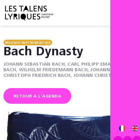
Menu
MUSIQUE INSTRUMENTALE
Bach Dynasty
JOHANN SEBASTIAN BACH, CARL PHILIPP EMANUEL
BACH, WILHELM FRIEDEMANN BACH, JOHANN
CHRISTOPH FRIEDRICH BACH, JOHANN CHRISTIAN BACH
RETOUR À L’AGENDA