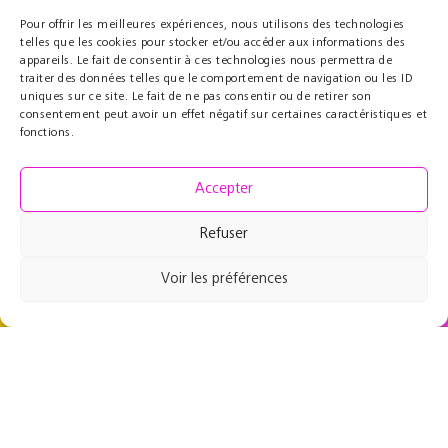
Pour offrir les meilleures expériences, nous utilisons des technologies
telles que les cookies pour stocker et/ou accéder aux informations des
appareils. Le fait de consentir à ces technologies nous permettra de
Partenaires
Éducatif
traiter des données telles que le comportement de navigation ou les ID
uniques sur ce site. Le fait de ne pas consentir ou de retirer son
Le Cercle des Mécènes
Résidences pédagogiques
consentement peut avoir un effet négatif sur certaines caractéristiques et
Partenaires institutionnels
t@lenschool
fonctions.
Nous soutenir
Musique à l’hôpital
Ressources
Grand Parcours Sonore
Accepter
Contact
Espace Pro
Refuser
Équipe
Contact
Voir les préférences
49 rue de Maubeuge
75009 Paris, France
+33 1 53 46 64 64