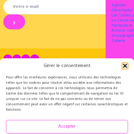
Agenda
Christophe
Les Talens 
Le Cercle 
Partenaires 
Actions cult
Discograph
Galerie
Gérer le consentement
Partenaires
Éducatif
Le Cercle des Mécènes
Résidences pédagogiques
Pour offrir les meilleures expériences, nous utilisons des technologies
Partenaires institutionnels
t@lenschool
telles que les cookies pour stocker et/ou accéder aux informations des
Nous soutenir
Musique à l’hôpital
appareils. Le fait de consentir à ces technologies nous permettra de
Ressources
traiter des données telles que le comportement de navigation ou les ID
Grand Parcours Sonore
uniques sur ce site. Le fait de ne pas consentir ou de retirer son
consentement peut avoir un effet négatif sur certaines caractéristiques et
Contact
fonctions.
Espace Pro
Équipe
REJOI
Contact
Accepter