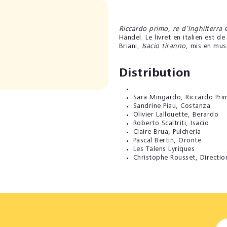
Riccardo primo, re d’Inghilterra
e
Händel. Le livret en italien est d
Briani,
Isacio tiranno
, mis en mus
Distribution
Sara Mingardo
, Riccardo Pri
Sandrine Piau
, Costanza
Olivier Lallouette
, Berardo
Roberto Scaltriti
, Isacio
Claire Brua
, Pulcheria
Pascal Bertin
, Oronte
Les Talens Lyriques
Christophe Rousset
, Directio