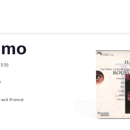
rimo
59)
n
raud (France)