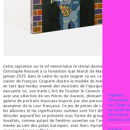
Cette captation sur le vif immortalise le récital donné par
Christophe Rousset à la Fondation Juan March de Madrid le 8
janvier 2025 dans le cadre du cycle Gagner sa vie. Le corpus pour
clavier de François Couperin illustre le modèle du mécénat royal
en tant que modus vivendi des musiciens de l’époque moderne
naissante. Ici, son traité L’Art de Toucher le Clavecin est panaché
Agenda
avec une sélection de ses Pièces de clavecin, donnant lieu à une
Christophe
galerie de portraits musicaux inspirés par des personnages
Les Talens 
anonymes de la cour française. Ce jeu de pièces de caractère dont
Le Cercle 
les allusions et les significations cachées sont fort difficiles à
Partenaires 
décoder aujourd’hui se présente sous forme de groupes par
Actions cult
tonalités, comme autant de fenêtres ouvertes sur l’existence
Discograph
menée au sein des palais baroques, avec leurs myriades de