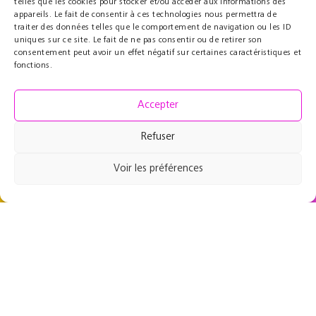
telles que les cookies pour stocker et/ou accéder aux informations des
appareils. Le fait de consentir à ces technologies nous permettra de
Partenaires
Éducatif
traiter des données telles que le comportement de navigation ou les ID
uniques sur ce site. Le fait de ne pas consentir ou de retirer son
Le Cercle des Mécènes
Résidences pédagogiques
consentement peut avoir un effet négatif sur certaines caractéristiques et
Partenaires institutionnels
t@lenschool
fonctions.
Nous soutenir
Musique à l’hôpital
Ressources
Grand Parcours Sonore
Accepter
Contact
Espace Pro
Refuser
Équipe
Contact
Voir les préférences
49 rue de Maubeuge
75009 Paris, France
+33 1 53 46 64 64
Mentions Légales
Création twinbi | Agence web
Paris