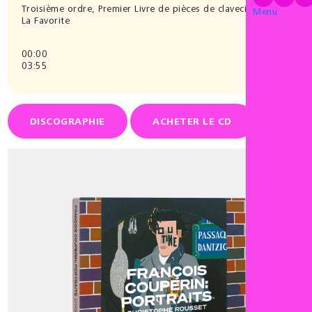
Troisième ordre, Premier Livre de pièces de clavecin (1713)
Menu
La Favorite
00:00
03:55
DISCOGRAPHIE
ACHETER LE CD