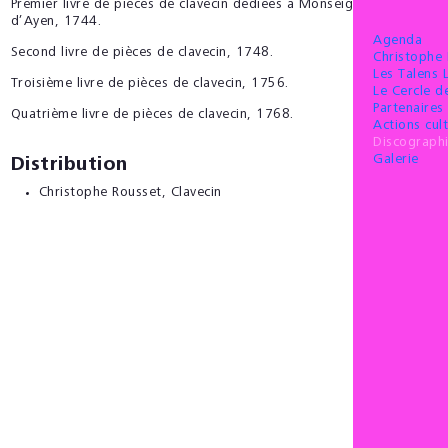
Premier livre de pièces de clavecin dédiées à Monseigneur le duc
d’Ayen, 1744.
Agenda
Second livre de pièces de clavecin, 1748.
Christophe
Les Talens 
Troisième livre de pièces de clavecin, 1756.
Le Cercle 
Partenaires 
Quatrième livre de pièces de clavecin, 1768.
Actions cult
Discograph
Galerie
Distribution
Christophe Rousset
, Clavecin