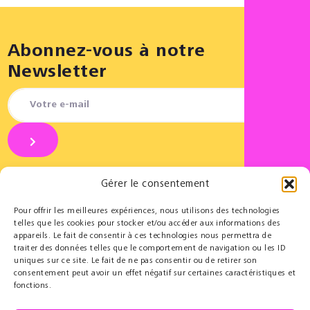
Abonnez-vous à notre
Newsletter
Gérer le consentement
REJOI
Pour offrir les meilleures expériences, nous utilisons des technologies
telles que les cookies pour stocker et/ou accéder aux informations des
appareils. Le fait de consentir à ces technologies nous permettra de
Partenaires
Éducatif
traiter des données telles que le comportement de navigation ou les ID
uniques sur ce site. Le fait de ne pas consentir ou de retirer son
Le Cercle des Mécènes
Résidences pédagogiques
consentement peut avoir un effet négatif sur certaines caractéristiques et
Partenaires institutionnels
t@lenschool
fonctions.
Nous soutenir
Musique à l’hôpital
Ressources