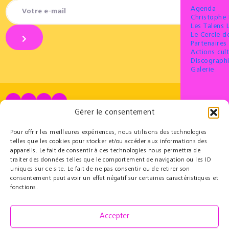
Agenda
Christophe
Les Talens 
Le Cercle 
Partenaires 
Actions cult
Discograph
Galerie
Gérer le consentement
Partenaires
Éducatif
Le Cercle des Mécènes
Résidences pédagogiques
Pour offrir les meilleures expériences, nous utilisons des technologies
Partenaires institutionnels
t@lenschool
telles que les cookies pour stocker et/ou accéder aux informations des
Nous soutenir
Musique à l’hôpital
appareils. Le fait de consentir à ces technologies nous permettra de
Ressources
traiter des données telles que le comportement de navigation ou les ID
Grand Parcours Sonore
uniques sur ce site. Le fait de ne pas consentir ou de retirer son
consentement peut avoir un effet négatif sur certaines caractéristiques et
Contact
fonctions.
Espace Pro
Équipe
REJOI
Contact
Accepter