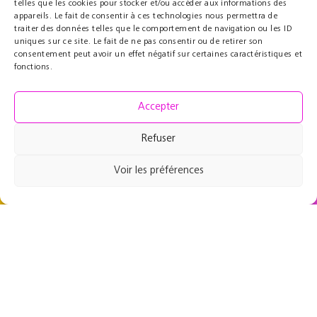
telles que les cookies pour stocker et/ou accéder aux informations des
appareils. Le fait de consentir à ces technologies nous permettra de
Partenaires
Éducatif
REJOI
traiter des données telles que le comportement de navigation ou les ID
uniques sur ce site. Le fait de ne pas consentir ou de retirer son
Le Cercle des Mécènes
Résidences pédagogiques
consentement peut avoir un effet négatif sur certaines caractéristiques et
Partenaires institutionnels
t@lenschool
fonctions.
Nous soutenir
Musique à l’hôpital
Ressources
Grand Parcours Sonore
Accepter
Contact
Espace Pro
Refuser
Équipe
Contact
Voir les préférences
49 rue de Maubeuge
75009 Paris, France
+33 1 53 46 64 64
Mentions Légales
Création twinbi | Agence web
Paris