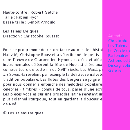
Haute-contre : Robert Getchell
Taille : Fabien Hyon
Basse-taille : Benoît Arnould
Les Talens Lyriques
Agenda
Direction : Christophe Rousset
Christophe
Les Talens 
Pour ce programme de circonstance autour de l’histoire de la
Le Cercle 
Nativité, Christophe Rousset a sélectionné de petits chefs-d’œuvre
Partenaires 
dans l’œuvre de Charpentier. Hymnes sacrées et pièces
Actions cult
instrumentales célèbrent la fête de Noël, si chère aux
Discograph
e
compositeurs de cette fin du XVII
siècle. Les
Noëls pour les
Galerie
instruments
révèlent par exemple la délicieuse naïveté de la
tradition populaire. Les flûtes des bergers se joignent aux violons
pour nous donner à entendre des mélodies populaires, ces
célèbres « timbres » connus de tous, parés d’une écriture savante.
Les pièces vocales sur une prosodie latine revêtent un caractère
plus solennel liturgique, tout en gardant la douceur et la fraîcheur
de Noël.
© Les Talens Lyriques