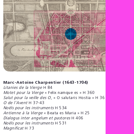
Marc-Antoine Charpentier (1643-1704)
Litanies de la Vierge
H 84
Motet pour la Vierge
« Felix namque es » H 360
Salut pour la veille des O
, « O salutaris Hostia » H 36
O de l’Avent
H 37-43
Noëls pour les instruments
H 534
Antienne à la Vierge
« Beata es Maria » H 25
Dialogus inter angelum et pastores
H 406
Noëls pour les instruments
H 531
Magnificat
H 73