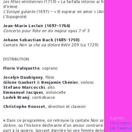
Les Fêtes vénitiennes
(1710) « La farfalla intorno ai fiori » (air
d’Irène)
L’Europe galante
(1697) – « El esperar en amor » (Air de
L’Espagnole)
Jean-Marie Leclair (1697–1764)
Concerto pour flûte en do majeur
opus 7 nº 3
Johann Sebastian Bach (1685-1750)
Cantate
Non sa che sia dolore
BWV 209 (ca 1729)
DISTRIBUTION
Florie Valiquette
, soprano
Jocelyn Daubigney
, flûte
Gilone Gaubert
&
Benjamin Chénier
, violons
Stefano Marcocchi
, alto
Emmanuel Jacques
, violoncelle
Ludek Braný
, contrebasse
Christophe Rousset,
direction et clavecin
Agenda
«
Dans ce programme, on retrouve la cantate
Non sa che sia
Christophe
dolore
, ou l’histoire déchirante d’un amour contrarié : un soldat
Les Talens 
part à la guerre, laissant derrière lui une femme éplorée. Florie