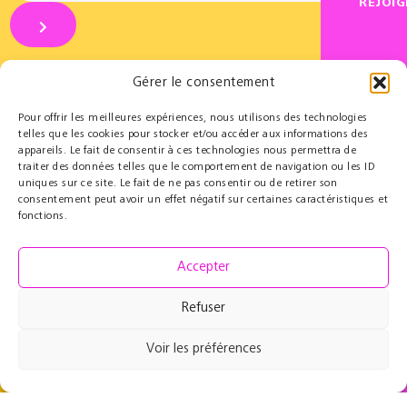
REJOI
Gérer le consentement
Pour offrir les meilleures expériences, nous utilisons des technologies
telles que les cookies pour stocker et/ou accéder aux informations des
appareils. Le fait de consentir à ces technologies nous permettra de
Partenaires
Éducatif
traiter des données telles que le comportement de navigation ou les ID
uniques sur ce site. Le fait de ne pas consentir ou de retirer son
Le Cercle des Mécènes
Résidences pédagogiques
consentement peut avoir un effet négatif sur certaines caractéristiques et
Partenaires institutionnels
t@lenschool
fonctions.
Nous soutenir
Musique à l’hôpital
Ressources
Grand Parcours Sonore
Accepter
Contact
Espace Pro
Refuser
Équipe
Contact
Voir les préférences