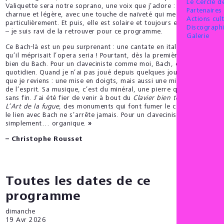
Le Cercle 
Valiquette sera notre soprano, une voix que j’adore : à la fois
Partenaires 
charnue et légère, avec une touche de naïveté qui me touche
Actions cult
particulièrement. Et puis, elle est solaire et toujours enthousiaste
Discograph
– je suis ravi de la retrouver pour ce programme.
Galerie
Ce Bach-là est un peu surprenant : une cantate en italien, alors
qu’il méprisait l’opera seria ! Pourtant, dès la première note, c’est
bien du Bach. Pour un claveciniste comme moi, Bach, c’est mon
quotidien. Quand je n’ai pas joué depuis quelques jours, c’est à lui
que je reviens : une mise en doigts, mais aussi une mise en ordre
de l’esprit. Sa musique, c’est du minéral, une pierre qu’on polit
sans fin. J’ai été fier de venir à bout du
Clavier bien tempéré
et de
L’Art de la fugue
, des monuments qui font fumer le cerveau ! Mais
le lien avec Bach ne s’arrête jamais. Pour un claveciniste, il est tout
simplement… organique.
»
– Christophe Rousset
Toutes les dates de ce
programme
dimanche
19
Avr 2026