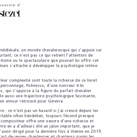
 médiévale, un monde chevaleresque qui s’appuie sur
urtant, ce n’est pas ce qui retient l’attention de
otisme ou le spectaculaire que pouvait lui offrir cet
 mais s’attache à développer la psychologie intime
eur complexité sont toute la richesse de ce livret
 personnage, Polinesso, d’une noirceur très
s, qui s’oppose à la figure du parfait chevalier
le aussi une trajectoire psychologique fascinante,
 son amour retrouvé pour Ginevra.
 ; ce n’est pas un hasard si j’ai creusé depuis les
itable sillon händelien, toujours fécond presque
e compositeur offre une oeuvre d’une richesse et
ante
en a d’ailleurs été un jalon important, que je
l’avoir dirigé pour la dernière fois à Vienne en 2019.
n cast de jeunes chanteuses et chanteurs parmi les