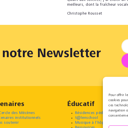
meilleurs, dont la fraîcheur vocal
Christophe Rousset
notre Newsletter
Pour offrir 
cookies pour
enaires
Éducatif
ces technol
navigation o
Cercle des Mécènes
Résidences pédagogiques
consentement
tenaires institutionnels
t@lenschool
s soutenir
Musique à l’hôpital
Ressources