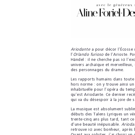
Ariodante
a pour décor l’Écosse
l’
Orlando furioso
de l’Arioste. Po
Händel : il ne cherche pas ici l’ex
univers archaïque et merveilleux,
des personnages du drame.
Les rapports humains dans toute l
hors norme : on y trouve ainsi un
inhabituelle pour l’opéra du temp
qu’est Ariodante. Ce dernier recè
qui va du désespoir à la joie de
La musique est absolument sublime
débuts des Talens Lyriques un vér
trente-cinq ans plus tard, tant c
d’une beauté inépuisable.
Ariod
retrouve ici avec bonheur, après 
Quant aux solistes, j’ai choisi u