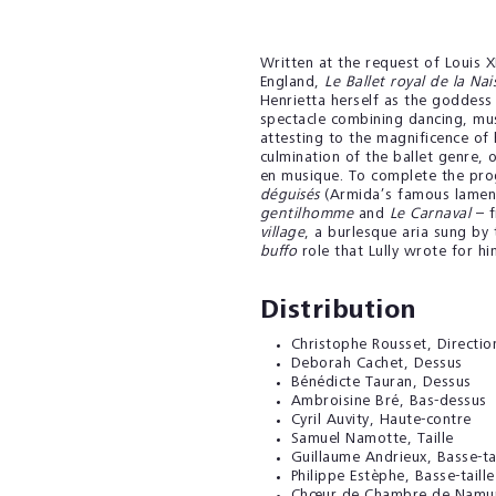
Written at the request of Louis XI
England,
Le Ballet royal de la Na
Henrietta herself as the goddess
spectacle combining dancing, mus
attesting to the magnificence of h
culmination of the ballet genre, 
en musique. To complete the pr
déguisés
(Armida’s famous lament
gentilhomme
and
Le Carnaval
– f
village
, a burlesque aria sung by
buffo
role that Lully wrote for hi
Distribution
Christophe Rousset
, Directio
Deborah Cachet
, Dessus
Bénédicte Tauran
, Dessus
Ambroisine Bré
, Bas-dessus
Cyril Auvity
, Haute-contre
Samuel Namotte
, Taille
Guillaume Andrieux
, Basse-ta
Philippe Estèphe
, Basse-taille
Chœur de Chambre de Namu