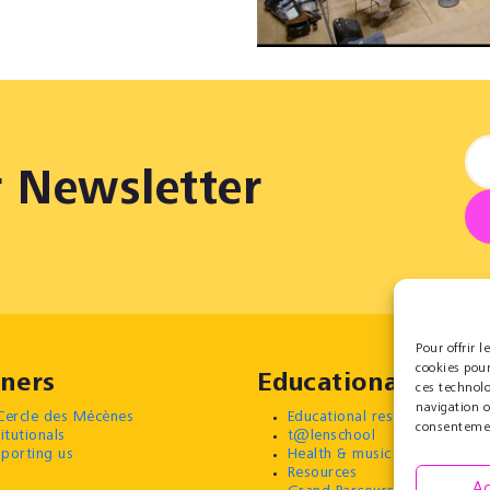
r Newsletter
Pour offrir 
cookies pour
ners
Educational
ces technol
navigation o
Cercle des Mécènes
Educational residencies
consentement
titutionals
t@lenschool
porting us
Health & music
Resources
Ac