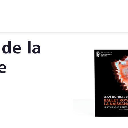
 de la
e