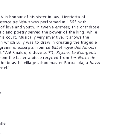
V in honour of his sister-in-law, Henrietta of
issance de Vénus
was performed in 1665 with
 of love and youth. In twelve
entrées
, this grandiose
ic and poetry served the power of the king, while
is court. Musically very inventive, it shows the
on which Lully was to draw in creating the tragédie
ogramme, excerpts from
Le Ballet royal des Amours
 “Ah! Rinaldo, è dove sei?”),
Psyché
,
Le Bourgeois
rom the latter a piece recycled from
Les Noces de
 the boastful village schoolmaster Barbacola, a
basso
mself.
n
ille
r