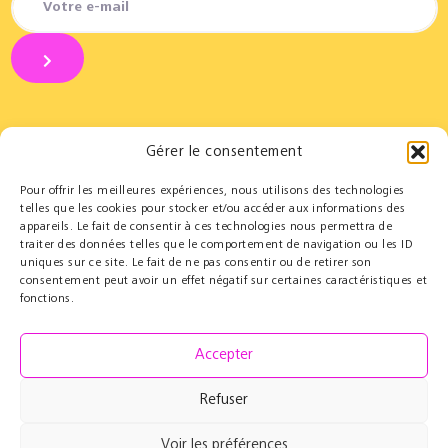
Gérer le consentement
Pour offrir les meilleures expériences, nous utilisons des technologies
Partners
Educational
telles que les cookies pour stocker et/ou accéder aux informations des
appareils. Le fait de consentir à ces technologies nous permettra de
Le Cercle des Mécènes
Educational residencies
traiter des données telles que le comportement de navigation ou les ID
Institutionals
t@lenschool
uniques sur ce site. Le fait de ne pas consentir ou de retirer son
Supporting us
Health & music
consentement peut avoir un effet négatif sur certaines caractéristiques et
Resources
fonctions.
Grand Parcours Sonore
Contact
Accepter
Team
Contact
Refuser
Press resources
Voir les préférences